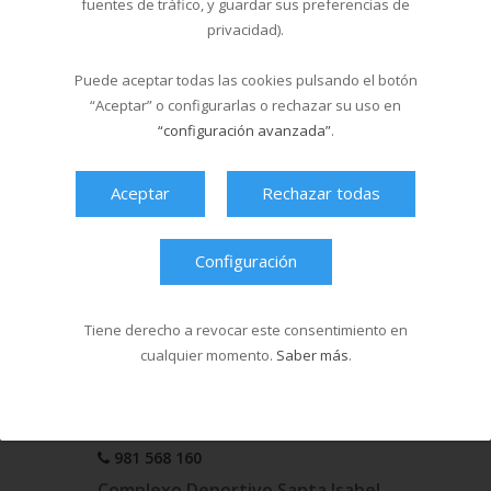
fuentes de tráfico, y guardar sus preferencias de
privacidad).
Puede aceptar todas las cookies pulsando el botón
“Aceptar” o configurarlas o rechazar su uso en
“configuración avanzada”
.
Aceptar
Rechazar todas
Configuración
5339
13170
Seguidores
Me gusta
Tiene derecho a revocar este consentimiento en
cualquier momento.
Saber más
.
Datos de contacto
Multiusos Fontes do Sar
981 568 160
Complexo Deportivo Santa Isabel