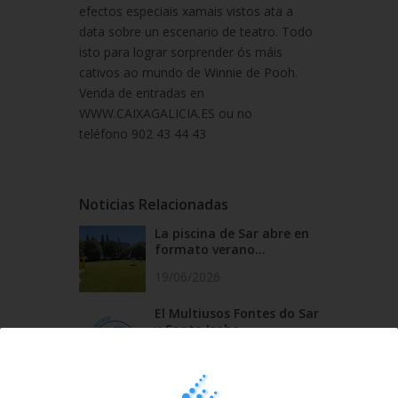
efectos especiais xamais vistos ata a
data sobre un escenario de teatro. Todo
isto para lograr sorprender ós máis
cativos ao mundo de Winnie de Pooh.
Venda de entradas en
WWW.CAIXAGALICIA.ES ou no
teléfono 902 43 44 43
Noticias Relacionadas
La piscina de Sar abre en
formato verano...
19/06/2026
El Multiusos Fontes do Sar
y Santa Isabe...
20/05/2026
Campus Sar verano 2026