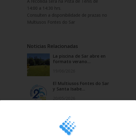
A recollida será na Pista de Tenis de
14:00 a 14:30 hrs.
Consulten a disponibilidade de prazas no
Multiusos Fontes do Sar
Noticias Relacionadas
La piscina de Sar abre en
formato verano...
19/06/2026
El Multiusos Fontes do Sar
y Santa Isabe...
20/05/2026
Campus Sar verano 2026
29/04/2026