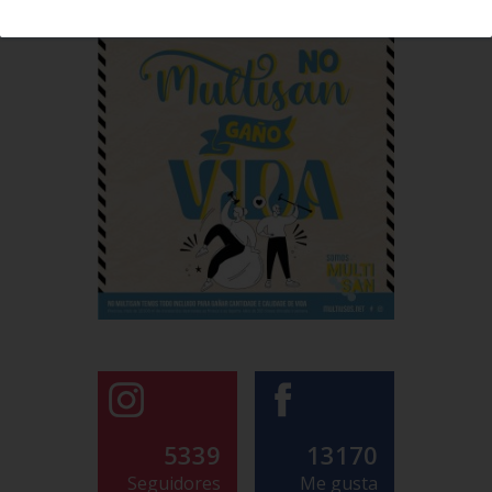
5339
13170
Seguidores
Me gusta