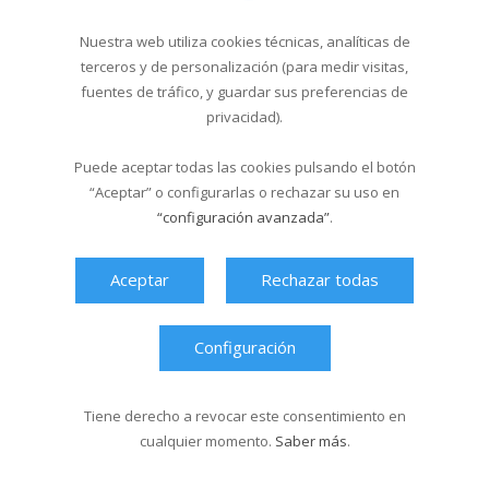
Cursos de natación en
Santa Isabel del 1...
Nuestra web utiliza cookies técnicas, analíticas de
18/03/2026
terceros y de personalización (para medir visitas,
fuentes de tráfico, y guardar sus preferencias de
privacidad).
Última hora
Puede aceptar todas las cookies pulsando el botón
“Aceptar” o configurarlas o rechazar su uso en
“configuración avanzada”
.
Aceptar
Rechazar todas
Configuración
Tiene derecho a revocar este consentimiento en
cualquier momento.
Saber más
.