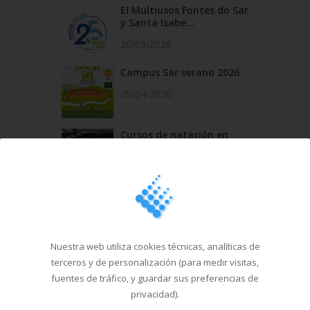
El Multiusos Fontes do Sar
y Santa Isabe...
20/05/2026
Campus Sar verano 2026
29/04/2026
Cursos de natación en
Santa Isabel del 1...
18/03/2026
Última hora
Nuestra web utiliza cookies técnicas, analíticas de
terceros y de personalización (para medir visitas,
fuentes de tráfico, y guardar sus preferencias de
privacidad).