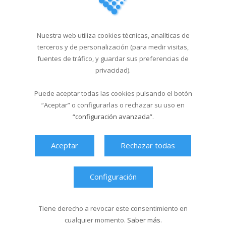
29/04/2026
Cursos de natación en
Nuestra web utiliza cookies técnicas, analíticas de
Santa Isabel del 1...
terceros y de personalización (para medir visitas,
fuentes de tráfico, y guardar sus preferencias de
18/03/2026
privacidad).
Puede aceptar todas las cookies pulsando el botón
Última hora
“Aceptar” o configurarlas o rechazar su uso en
“configuración avanzada”
.
Aceptar
Rechazar todas
Configuración
Tiene derecho a revocar este consentimiento en
cualquier momento.
Saber más
.