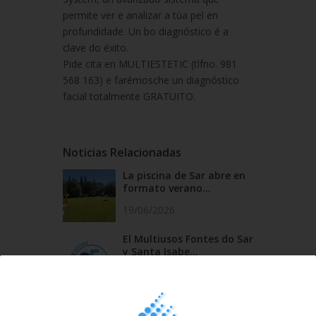
permite ver e analizar a túa pel en
profundidade. Un bo diagnóstico é a
clave do éxito.
Pide cita en MULTIESTETIC (tlfno. 981
568 163) e farémosche un diagnóstico
facial totalmente GRATUITO.
Noticias Relacionadas
La piscina de Sar abre en
formato verano...
19/06/2026
El Multiusos Fontes do Sar
y Santa Isabe...
20/05/2026
Campus Sar verano 2026