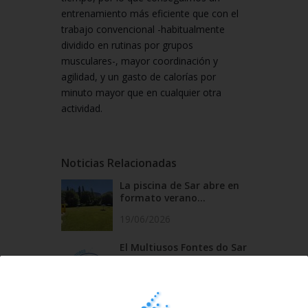
entrenamiento más eficiente que con el
trabajo convencional -habitualmente
dividido en rutinas por grupos
musculares-, mayor coordinación y
agilidad, y un gasto de calorías por
minuto mayor que en cualquier otra
actividad.
Noticias Relacionadas
La piscina de Sar abre en
formato verano...
19/06/2026
El Multiusos Fontes do Sar
y Santa Isabe...
20/05/2026