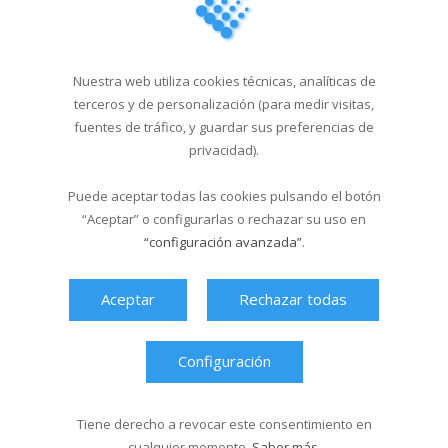
Campus Sar verano 2026
29/04/2026
Nuestra web utiliza cookies técnicas, analíticas de
Cursos de natación en
terceros y de personalización (para medir visitas,
Santa Isabel del 1...
fuentes de tráfico, y guardar sus preferencias de
18/03/2026
privacidad).
Puede aceptar todas las cookies pulsando el botón
Última hora
“Aceptar” o configurarlas o rechazar su uso en
“configuración avanzada”
.
Aceptar
Rechazar todas
Configuración
Tiene derecho a revocar este consentimiento en
cualquier momento.
Saber más
.