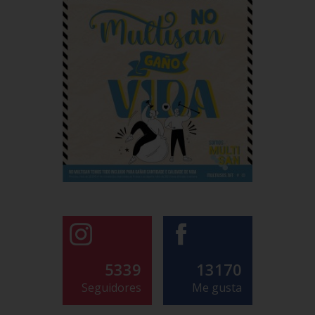
5339
13170
Seguidores
Me gusta