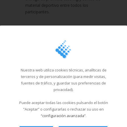
material deportivo entre todos los
participantes.
Noticias Relacionadas
La piscina de Sar abre en
formato verano...
19/06/2026
El Multiusos Fontes do Sar
Nuestra web utiliza cookies técnicas, analíticas de
y Santa Isabe...
terceros y de personalización (para medir visitas,
20/05/2026
fuentes de tráfico, y guardar sus preferencias de
privacidad).
Campus Sar verano 2026
Puede aceptar todas las cookies pulsando el botón
29/04/2026
“Aceptar” o configurarlas o rechazar su uso en
“configuración avanzada”
.
Cursos de natación en
Santa Isabel del 1...