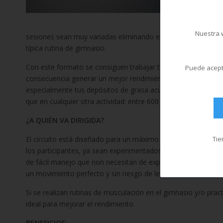
cajones pli
balones medi
conos y otr
Nuestra w
sesiones sean muy variadas eliminando el factor de rutina y
típica rutina de gimnasio.
Con este formato se consiguen trabajar todos los músculos
Puede acepta
consecuencia generar un mejor rendimiento físico, mayor coor
especialmente tus depósitos de grasa acumulada y lograr un
que en cualquier otra actividad: entre 600 y 700 calorías.
¿A QUIÉN VA DIRIGIDA?
Tie
El circuito está diseñado para un máximo de 16 personas y es
los participantes, ya sean experimentados o se inicien en la ac
de fácil manejo que non necesitan de experiencia para sacar
un movimiento perfecto y sin riesgo de lesiones.
Si se realizan rutinas de musculación en el gimnasio y/o pr
ideal para mejorar el rendimiento.
BENEFICIOS: