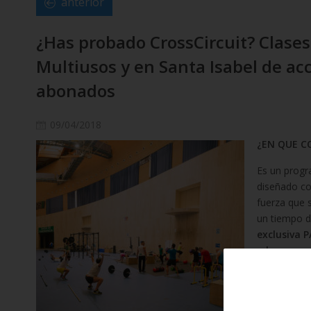
anterior
¿Has probado CrossCircuit? Clases 
Multiusos y en Santa Isabel de a
abonados
09/04/2018
¿EN QUE C
Es un progr
diseñado co
fuerza que 
un tiempo d
exclusiva 
abono men
entrenamien
dinámico co
Utilizamos 