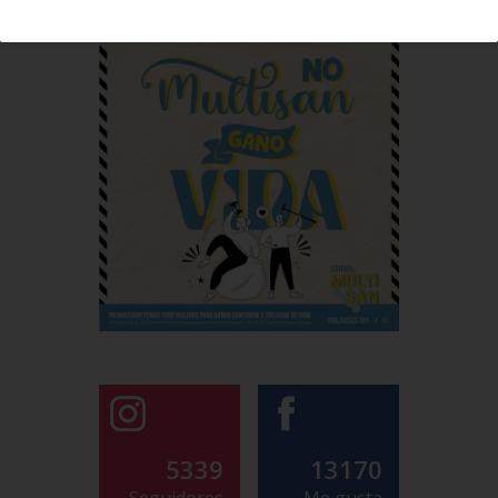
5339
13170
Seguidores
Me gusta