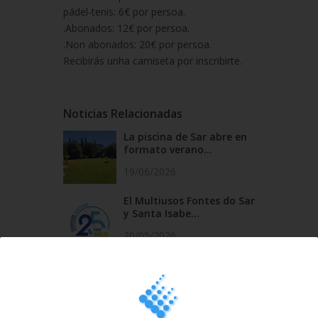
pádel-tenis: 6€ por persoa.
.Abonados: 12€ por persoa.
.Non abonados: 20€ por persoa.
Recibirás unha camiseta por inscribirte.
Noticias Relacionadas
La piscina de Sar abre en
formato verano...
19/06/2026
El Multiusos Fontes do Sar
y Santa Isabe...
20/05/2026
Campus Sar verano 2026
29/04/2026