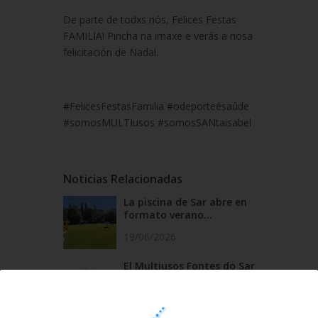
De parte de todxs nós, Felices Festas
FAMILIA! Pincha na imaxe e verás a nosa
felicitación de Nadal.
#FelicesFestasFamilia #odeporteésaúde
#somosMULTIusos #somosSANtaisabel
Noticias Relacionadas
La piscina de Sar abre en
formato verano...
19/06/2026
El Multiusos Fontes do Sar
y Santa Isabe...
20/05/2026