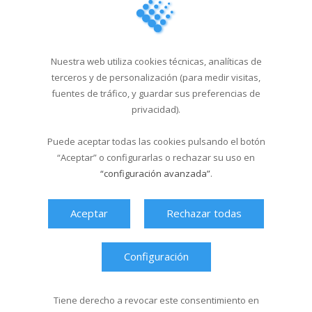
Campus Sar verano 2026
29/04/2026
Nuestra web utiliza cookies técnicas, analíticas de
Cursos de natación en
terceros y de personalización (para medir visitas,
Santa Isabel del 1...
fuentes de tráfico, y guardar sus preferencias de
18/03/2026
privacidad).
Puede aceptar todas las cookies pulsando el botón
“Aceptar” o configurarlas o rechazar su uso en
Última hora
“configuración avanzada”
.
Aceptar
Rechazar todas
Configuración
Tiene derecho a revocar este consentimiento en