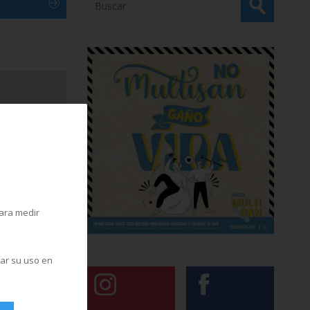
para medir
zar su uso en