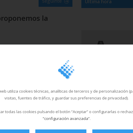
seguinte
Última hora
 proponemos la
un complexo que che axudará a
úas defensas alerta neste novo ano
: MULTISAN Complex!
studios indican que o exercicio
eb utiliza cookies técnicas, analíticas de terceros y de personalización (
rado e realizado con frecuencia
visitas, fuentes de tráfico, y guardar sus preferencias de privacidad).
stema inmunitario.
r todas las cookies pulsando el botón “Aceptar” o configurarlas o recha
ensando en anotarte ao MULTISAN
“configuración avanzada”
.
complexo multisaúde do Multiusos-
, aproveita agora: en
os.net e terás matrícula GRATIS.