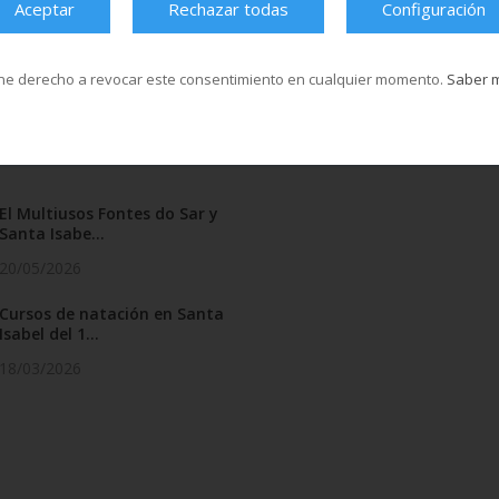
Aceptar
Rechazar todas
Configuración
de alta agora pincha AQUÍ
.
ne derecho a revocar este consentimiento en cualquier momento.
Saber 
El Multiusos Fontes do Sar y
Santa Isabe...
20/05/2026
Cursos de natación en Santa
Isabel del 1...
18/03/2026