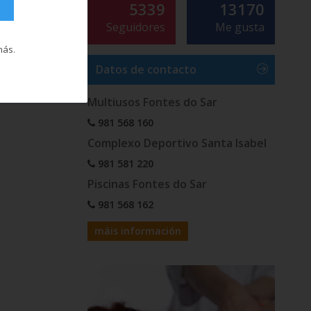
5339
13170
Seguidores
Me gusta
más
.
Datos de contacto
Multiusos Fontes do Sar
981 568 160
Complexo Deportivo Santa Isabel
981 581 220
Piscinas Fontes do Sar
981 568 162
máis información