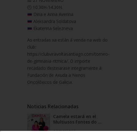
📅 21 NOVEMBRO
🕙 10.30H-14.30H.
Dina e Arina Averina
Aleksandra Soldatova
Ekaterina Selezneva
As entradas xa están á venda na web do
club:
https://clubviravoltasantiago.com/torneo-
de-gimnasia-ritmica/. O importe
recadado destinarase integramente á
Fundación de Axuda a Nenos
Oncolóxicos de Galicia.
Noticias Relacionadas
Camela estará en el
Multiusos Fontes do ...
13/04/2026