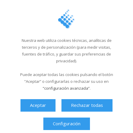
The Rapants estrenará
Rapants Club, su n...
12/01/2026
Fito & Fitipaldis:
información impo...
Nuestra web utiliza cookies técnicas, analíticas de
terceros y de personalización (para medir visitas,
24/11/2025
fuentes de tráfico, y guardar sus preferencias de
El Festival Jaleo! 2026
privacidad).
anuncia sus prim...
27/10/2025
Puede aceptar todas las cookies pulsando el botón
“Aceptar” o configurarlas o rechazar su uso en
“configuración avanzada”
.
Última hora
Aceptar
Rechazar todas
Configuración