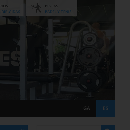
RIOS
PISTAS
. DIRIGIDAS
PÁDEL Y TENIS
GA
ES