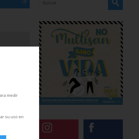
para medir
zar su uso en