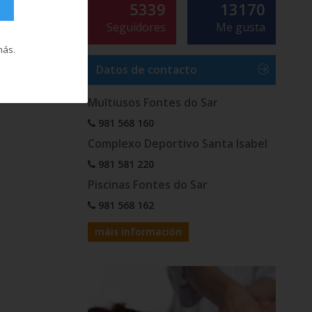
5339
13170
Seguidores
Me gusta
más
.
Datos de contacto
Multiusos Fontes do Sar
981 568 160
Complexo Deportivo Santa Isabel
981 581 220
Piscinas Fontes do Sar
981 568 162
máis información