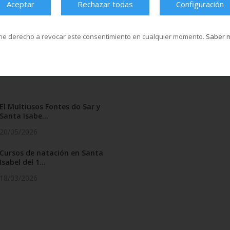
Aceptar
Rechazar todas
Configuración
antes traerán ese día un xoguete novo
emente xoguete ou complemento
ra o Nadal de Cáritas.
ne derecho a revocar este consentimiento en cualquier momento.
Saber 
El Multiusos Fontes do Sar y
Santa Isabe...
20/05/2026
Cursos de natación en Santa
Isabel del 1...
18/03/2026