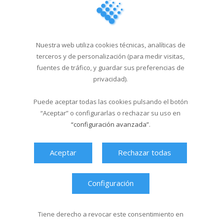
Campus Sar verano 2026
29/04/2026
Nuestra web utiliza cookies técnicas, analíticas de
Cursos de natación en
terceros y de personalización (para medir visitas,
Santa Isabel del 1...
fuentes de tráfico, y guardar sus preferencias de
privacidad).
18/03/2026
Puede aceptar todas las cookies pulsando el botón
“Aceptar” o configurarlas o rechazar su uso en
Última hora
“configuración avanzada”
.
Aceptar
Rechazar todas
Configuración
Tiene derecho a revocar este consentimiento en