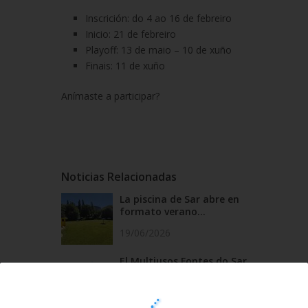
Inscrición: do 4 ao 16 de febreiro
Inicio: 21 de febreiro
Playoff: 13 de maio – 10 de xuño
Finais: 11 de xuño
Anímaste a participar?
Noticias Relacionadas
La piscina de Sar abre en
formato verano...
19/06/2026
El Multiusos Fontes do Sar
y Santa Isabe...
20/05/2026