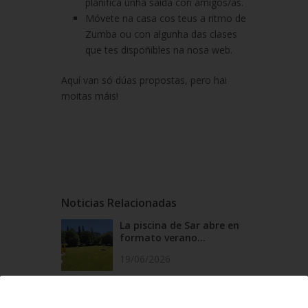
planifica unha saída con amigos/as.
Móvete na casa cos teus a ritmo de
Zumba ou con algunha das clases
que tes dispoñibles na nosa web.
Aquí van só dúas propostas, pero hai
moitas máis!
Noticias Relacionadas
La piscina de Sar abre en
formato verano...
19/06/2026
El Multiusos Fontes do Sar
y Santa Isabe...