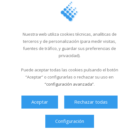
20/05/2026
Campus Sar verano 2026
29/04/2026
Nuestra web utiliza cookies técnicas, analíticas de
terceros y de personalización (para medir visitas,
Cursos de natación en
fuentes de tráfico, y guardar sus preferencias de
Santa Isabel del 1...
privacidad).
18/03/2026
Puede aceptar todas las cookies pulsando el botón
“Aceptar” o configurarlas o rechazar su uso en
Última hora
“configuración avanzada”
.
Aceptar
Rechazar todas
Configuración