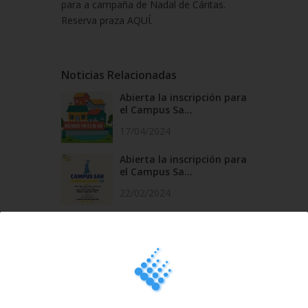
para a campaña de Nadal de Cáritas.
Reserva praza AQUÍ
.
Noticias Relacionadas
Abierta la inscripción para
el Campus Sa...
17/04/2024
Abierta la inscripción para
el Campus Sa...
22/02/2024
Campus Sar Entroido ´24
19/01/2024
Esta Navidad vuelve el
Campus Sar...