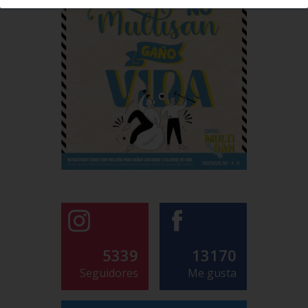
5339
13170
Seguidores
Me gusta