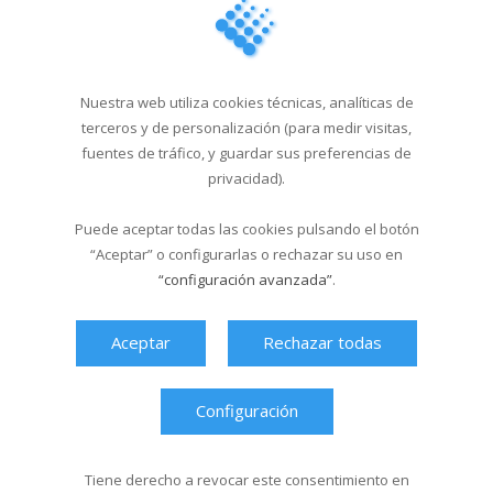
Fito & Fitipaldis:
información impo...
24/11/2025
Nuestra web utiliza cookies técnicas, analíticas de
El Festival Jaleo! 2026
terceros y de personalización (para medir visitas,
anuncia sus prim...
fuentes de tráfico, y guardar sus preferencias de
privacidad).
27/10/2025
Puede aceptar todas las cookies pulsando el botón
“Aceptar” o configurarlas o rechazar su uso en
Última hora
“configuración avanzada”
.
Aceptar
Rechazar todas
Configuración
Tiene derecho a revocar este consentimiento en