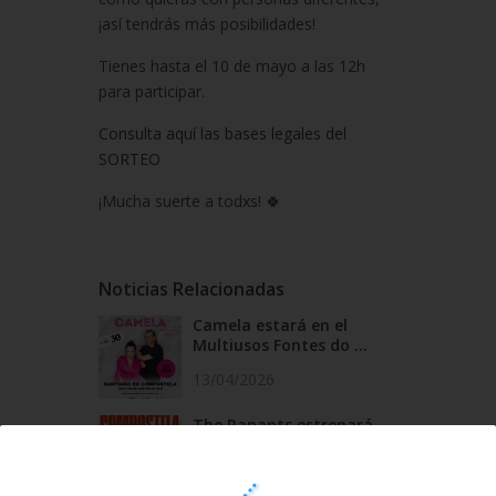
¡así tendrás más posibilidades!
Tienes hasta el 10 de mayo a las 12h
para participar.
Consulta aquí las bases legales del
SORTEO
¡Mucha suerte a todxs! 🍀
Noticias Relacionadas
Camela estará en el
Multiusos Fontes do ...
13/04/2026
The Rapants estrenará
Rapants Club, su n...
12/01/2026