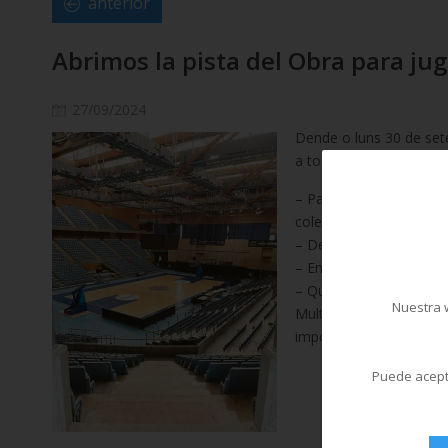
anterior
Abrimos la pista del Obra para ju
27/09/2024
Dende o luns 30 de set
a todxs xs abonadxs de
– Para qué? Para que p
colegas.
– Dende cando? A parti
– En que horario? De lu
– Que preciso facer pa
Nuestra w
MultiSan e informar en
importante! non se pode
Puede acepta