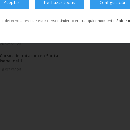
Aceptar
Rechazar todas
Configuración
ne derecho a revocar este consentimiento en cualquier momento.
Saber 
El Multiusos Fontes do Sar y
Santa Isabe...
20/05/2026
Cursos de natación en Santa
Isabel del 1...
18/03/2026