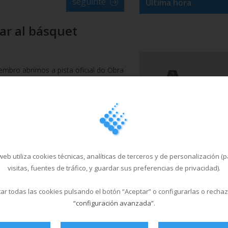
seguinte
Última hora
gar al básquet
embro abrimos a pista oficial do Obra
 MultiSan!
oidas xogar ao baloncesto cos teus
r do 30 de setembro.
ns a venres de 14:30h a 17:30h.
ra usala? Tes que ser abonadx de
eb utiliza cookies técnicas, analíticas de terceros y de personalización (
 recepción cando vaias xogar. E moi
visitas, fuentes de tráfico, y guardar sus preferencias de privacidad).
 entrar na pista con calzado de rúa.
r todas las cookies pulsando el botón “Aceptar” o configurarlas o recha
“configuración avanzada”
.