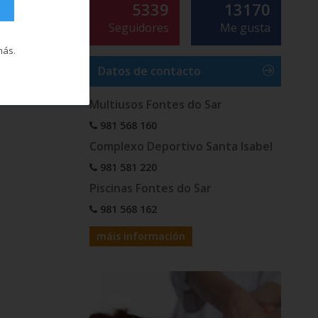
5339
13170
Seguidores
Me gusta
más
.
Datos de contacto
Multiusos Fontes do Sar
981 568 160
Complexo Deportivo Santa Isabel
981 581 220
Piscinas Fontes do Sar
981 568 162
máis información