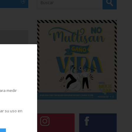
para medir
zar su uso en