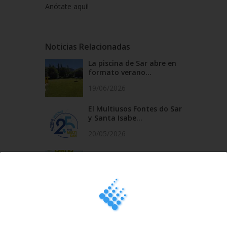
Anótate aquí!
Noticias Relacionadas
La piscina de Sar abre en
formato verano...
19/06/2026
El Multiusos Fontes do Sar
y Santa Isabe...
20/05/2026
Campus Sar verano 2026
29/04/2026
Cursos de natación en
Santa Isabel del 1...
18/03/2026