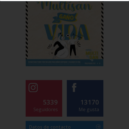
5339
13170
Seguidores
Me gusta
Datos de contacto