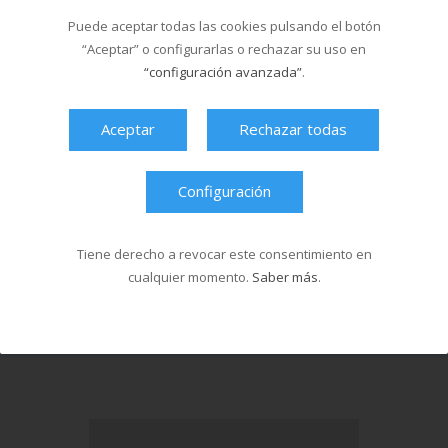
El Multiusos Fontes do Sar
Puede aceptar todas las cookies pulsando el botón
y Santa Isabe...
“Aceptar” o configurarlas o rechazar su uso en
20/05/2026
“configuración avanzada”
.
Campus Sar verano 2026
Aceptar
Rechazar todas
29/04/2026
Configuración
Cursos de natación en
Santa Isabel del 1...
18/03/2026
Tiene derecho a revocar este consentimiento en
cualquier momento.
Saber más
.
Última hora