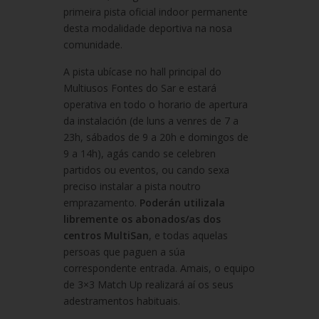
primeira pista oficial indoor permanente
desta modalidade deportiva na nosa
comunidade.
A pista ubícase no hall principal do
Multiusos Fontes do Sar e estará
operativa en todo o horario de apertura
da instalación (de luns a venres de 7 a
23h, sábados de 9 a 20h e domingos de
9 a 14h), agás cando se celebren
partidos ou eventos, ou cando sexa
preciso instalar a pista noutro
emprazamento.
Poderán utilizala
libremente os abonados/as dos
centros MultiSan
, e todas aquelas
persoas que paguen a súa
correspondente entrada. Amais, o equipo
de 3×3 Match Up realizará aí os seus
adestramentos habituais.