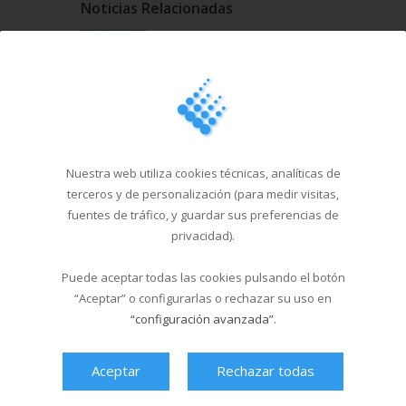
Noticias Relacionadas
La piscina de Sar abre en
formato verano...
19/06/2026
El Multiusos Fontes do Sar
y Santa Isabe...
20/05/2026
Nuestra web utiliza cookies técnicas, analíticas de
terceros y de personalización (para medir visitas,
Campus Sar verano 2026
fuentes de tráfico, y guardar sus preferencias de
29/04/2026
privacidad).
Puede aceptar todas las cookies pulsando el botón
Cursos de natación en
Santa Isabel del 1...
“Aceptar” o configurarlas o rechazar su uso en
“configuración avanzada”
.
18/03/2026
Aceptar
Rechazar todas
Última hora