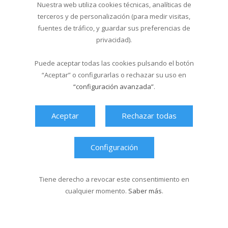
Nuestra web utiliza cookies técnicas, analíticas de
terceros y de personalización (para medir visitas,
fuentes de tráfico, y guardar sus preferencias de
A partires do mércores 27 de
privacidad).
decembro comeza no Multiusos
o programa d...
Puede aceptar todas las cookies pulsando el botón
“Aceptar” o configurarlas o rechazar su uso en
26/12/2006
“configuración avanzada”
.
Ata o 4 de xaneiro , os máis
pequenos poderán desfrutar coa
participación en diferentes obradoiros
Aceptar
Rechazar todas
de caracter deportivo cultural e
educativo.
Configuración
Tiene derecho a revocar este consentimiento en
cualquier momento.
Saber más
.