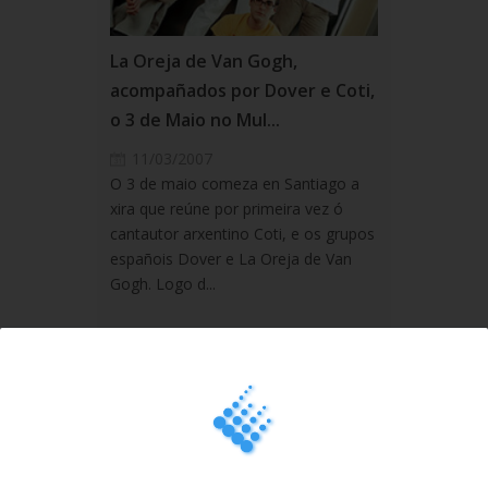
La Oreja de Van Gogh,
acompañados por Dover e Coti,
o 3 de Maio no Mul...
11/03/2007
O 3 de maio comeza en Santiago a
xira que reúne por primeira vez ó
cantautor arxentino Coti, e os grupos
españois Dover e La Oreja de Van
Gogh. Logo d...