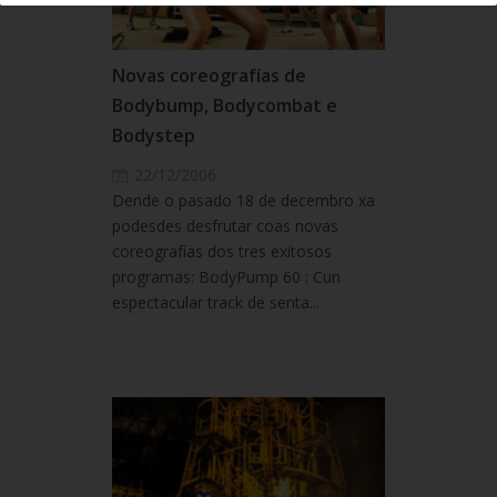
Novas coreografías de
Bodybump, Bodycombat e
Bodystep
22/12/2006
Dende o pasado 18 de decembro xa
podesdes desfrutar coas novas
coreografías dos tres exitosos
programas: BodyPump 60 : Cun
espectacular track de senta...