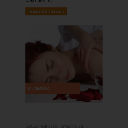
981 568 162
máis información
Multiestetic
©2026 Multiusos Fontes do Sar -