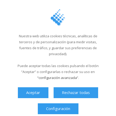
El Multiusos Fontes do Sar
y Santa Isabe...
20/05/2026
Campus Sar verano 2026
Nuestra web utiliza cookies técnicas, analíticas de
29/04/2026
terceros y de personalización (para medir visitas,
fuentes de tráfico, y guardar sus preferencias de
Cursos de natación en
privacidad).
Santa Isabel del 1...
Puede aceptar todas las cookies pulsando el botón
18/03/2026
“Aceptar” o configurarlas o rechazar su uso en
“configuración avanzada”
.
Última hora
Aceptar
Rechazar todas
Configuración