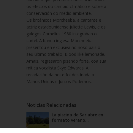
os efectos do cambio climático e sobre a
conservación do medio ambiente.
Os británicos Morcheeba, a cantante e
actriz estadounidense Juliette Lewis, e os
galegos Cornelius 1960 integraban o
cartel. A banda inglesa Morcheeba
presentou en exclusiva no noso país o
seu último traballo, Blood like lemonade.
Amais, regresaron pisando forte, coa súa
mítica vocalista Skye Edwards. A
recadación da noite foi destinada a
Manos Unidas e Juntos Podemos.
Noticias Relacionadas
La piscina de Sar abre en
formato verano...
19/06/2026