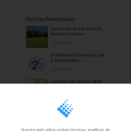
Noticias Relacionadas
La piscina de Sar abre en
formato verano...
19/06/2026
El Multiusos Fontes do Sar
y Santa Isabe...
20/05/2026
Campus Sar verano 2026
29/04/2026
Cursos de natación en
Santa Isabel del 1...
18/03/2026
Nuestra web utiliza cookies técnicas, analíticas de