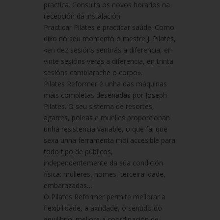
practica. Consulta os novos horarios na
recepción da instalación.
Practicar Pilates é practicar saúde. Como
dixo no seu momento o mestre J. Pilates,
«en dez sesións sentirás a diferencia, en
vinte sesións verás a diferencia, en trinta
sesións cambiarache o corpo».
Pilates Reformer é unha das máquinas
máis completas deseñadas por Joseph
Pilates. O seu sistema de resortes,
agarres, poleas e muelles proporcionan
unha resistencia variable, o que fai que
sexa unha ferramenta moi accesible para
todo tipo de públicos,
independentemente da súa condición
física: mulleres, homes, terceira idade,
embarazadas…
O Pilates Reformer permite mellorar a
flexibilidade, a axilidade, o sentido do
equilibrio; mellora a coordinación de