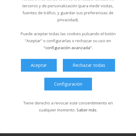
terceros y de personalización (para medir visitas,
fuentes de tráfico, y guardar sus preferencias de
privacidad).
Noticias Relacionadas
La piscina de Sar abre en
Puede aceptar todas las cookies pulsando el botón
formato verano...
“Aceptar” o configurarlas o rechazar su uso en
19/06/2026
“configuración avanzada”
.
El Multiusos Fontes do Sar
y Santa Isabe...
Aceptar
Rechazar todas
20/05/2026
Configuración
Campus Sar verano 2026
29/04/2026
Tiene derecho a revocar este consentimiento en
cualquier momento.
Saber más
.
Cursos de natación en
Santa Isabel del 1...
18/03/2026