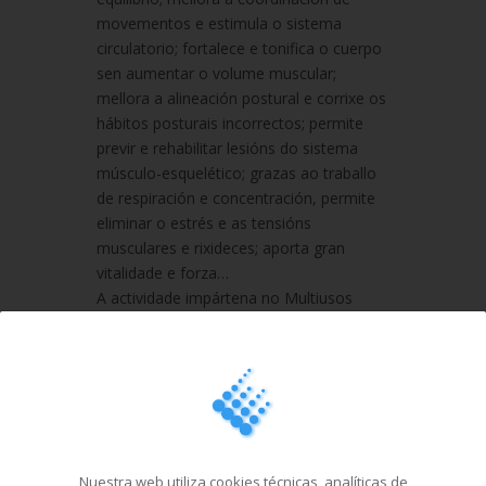
movementos e estimula o sistema
circulatorio; fortalece e tonifica o cuerpo
sen aumentar o volume muscular;
mellora a alineación postural e corrixe os
hábitos posturais incorrectos; permite
previr e rehabilitar lesións do sistema
músculo-esquelético; grazas ao traballo
de respiración e concentración, permite
eliminar o estrés e as tensións
musculares e rixideces; aporta gran
vitalidade e forza…
A actividade impártena no Multiusos
Fontes do Sar instrutores certificados
polas escolas máis prestixiosas de
España e internacionais (PMA), e poden
asistir tanto os abonados de ambos
complexos como non abonados. Os
prezos das clases son “low cost” en
relación a outras instalacións.
Nuestra web utiliza cookies técnicas, analíticas de