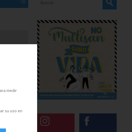
para medir
zar su uso en