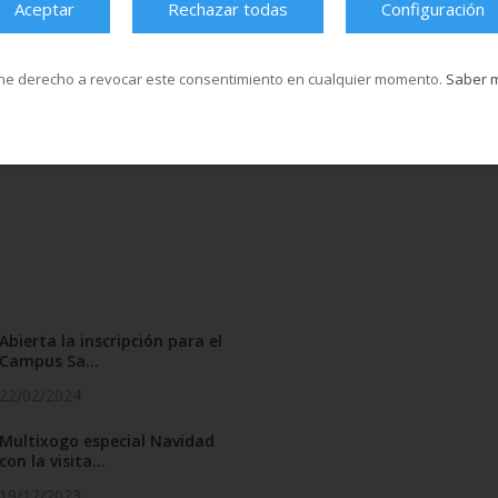
Aceptar
Rechazar todas
Configuración
el que se dieron cita medio centenar
 toda la geografía española. Los
s a los deportes de combate pudieron
ne derecho a revocar este consentimiento en cualquier momento.
Saber 
ort.
Abierta la inscripción para el
Campus Sa...
22/02/2024
Multixogo especial Navidad
con la visita...
19/12/2023