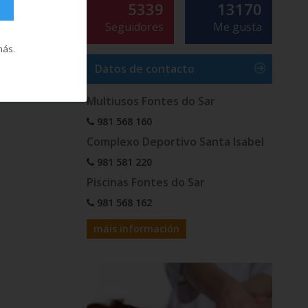
5339
13170
Seguidores
Me gusta
más
.
Datos de contacto
Multiusos Fontes do Sar
981 568 160
Complexo Deportivo Santa Isabel
981 581 220
Piscinas Fontes do Sar
981 568 162
máis información