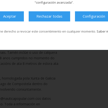
“configuración avanzada”
.
s de 20:15 a 22:15 dende o 31 de
es de 21.15 a 22.15 dende o 14 de
Aceptar
Rechazar todas
Configuración
ou de 280 € para os abonados do
e 180 € para os abonados.
ne derecho a revocar este consentimiento en cualquier momento.
Saber 
co máis demandado. Permite a
las da liña que discorre paralela á
nario e balear e, a partir de agora, a
nais. Tamén inclúe o uso de calquera
er 18 anos cumpridos no momento do
cións de ata 8 metros de eslora ata
, homologada pola Xunta de Galicia
tiago de Compostela dentro do
envolvendo conxuntamente.
nfo@nauticapopular.com cos datos
so. Toda a información en