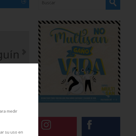
para medir
zar su uso en