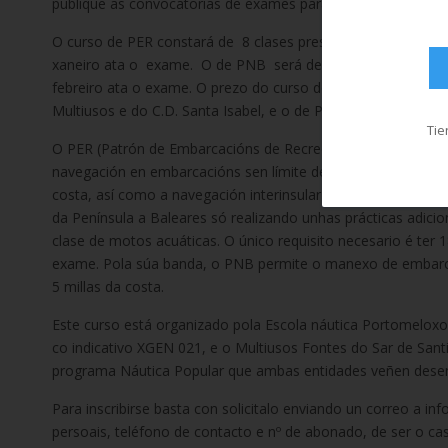
publique as convocatorias de exames para este ano.
O curso de PER constará de 8 clases presenciais os mércore
xaneiro ata o exame. O de PNB será de 6 clases os mércor
febreiro ata o exame. O prezo do curso de PER é de 310 € 
Multiusos e do C.D. Santa Isabel, e o de PNB de 210 € ou d
Tie
O PER (Patrón de Embarcacións de Recreo) é o título náuti
navegación en embarcacións sen límite de potencia ata 12 mil
costa, así como a navegación interinsular nos arquipélagos ca
da Península a Baleares só realizando unhas prácticas adicio
clase de motos acuáticas. O único requisito necesario é t
exame. Pola súa banda, o PNB permite o manexo de embarca
5 millas da costa.
Este curso está organizado pola Escola náutica Portomeloxo
co indicativo XGEN 021, e o Multiusos Fontes do Sar de San
programa Náutica Popular que ambas entidades veñen des
Para inscribirse basta con solicitalo enviando un correo a i
persoais, teléfono de contacto e nº de abonado, de ser o ca