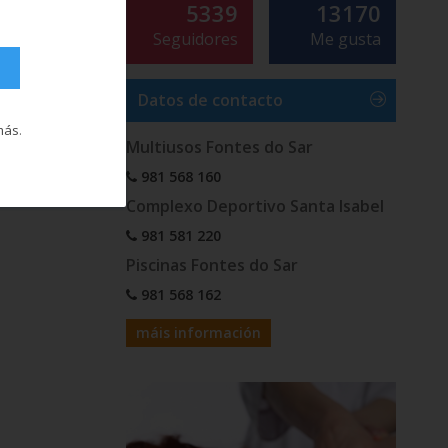
5339
13170
Seguidores
Me gusta
Datos de contacto
más
.
Multiusos Fontes do Sar
981 568 160
Complexo Deportivo Santa Isabel
981 581 220
Piscinas Fontes do Sar
981 568 162
máis información