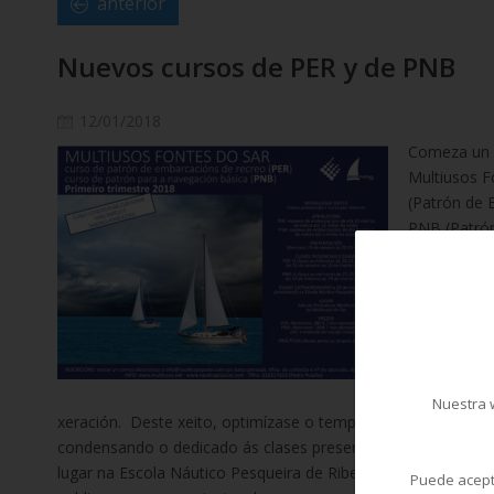
anterior
Nuevos cursos de PER y de PNB
12/01/2018
Comeza un 
Multiusos F
(Patrón de 
PNB (Patrón
A presentac
materiais s
20.15 horas
Fontes do S
semipresenc
presenciais 
Nuestra w
xeración. Deste xeito, optimízase o tempo posibilitando o 
condensando o dedicado ás clases presenciais. O exame ext
lugar na Escola Náutico Pesqueira de Ribeira en torno ao 20 
Puede acepta