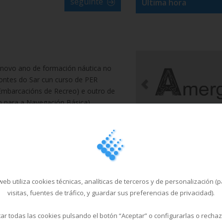
seguinte
Última hora
novo ano de formación náutica no
ontes do Sar cun curso de PER
Embarcacións de Recreo) e outro de
 para a Navegación Básica).
ión de ambos cursos e entrega de
erá o mércores 24 de xaneiro ás
 na Aula Náutica do Multiusos
ar. Impartiranse en modalidade
ial, é dicir, combinando clases
con cursos “on line” de última
eb utiliza cookies técnicas, analíticas de terceros y de personalización (
estudio en calquera momento e
visitas, fuentes de tráfico, y guardar sus preferencias de privacidad).
raordinario para estes alumnos terá
de marzo, a falta de que a Xunta
r todas las cookies pulsando el botón “Aceptar” o configurarlas o recha