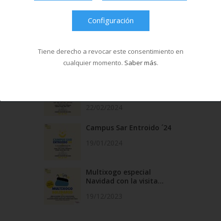
Configuración
Noticias Relacionadas
Abierta la inscripción para
el Campus Sa...
Tiene derecho a revocar este consentimiento en
17/04/2024
cualquier momento.
Saber más
.
Abierta la inscripción para
el Campus Sa...
22/02/2024
Campus Sar Entroido ´24
19/01/2024
Multixogo especial
Navidad con la visita...
19/12/2023