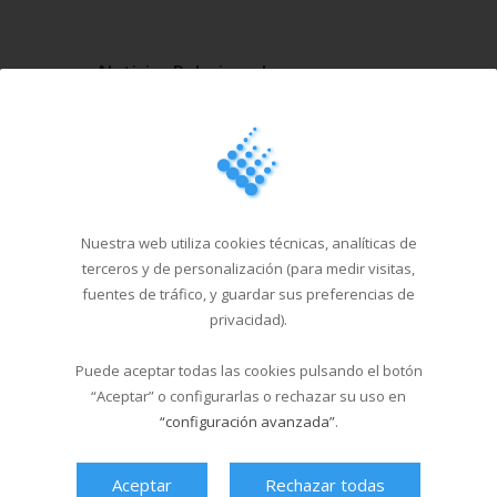
Noticias Relacionadas
La piscina de Sar abre en
formato verano...
19/06/2026
El Multiusos Fontes do Sar
y Santa Isabe...
Nuestra web utiliza cookies técnicas, analíticas de
20/05/2026
terceros y de personalización (para medir visitas,
fuentes de tráfico, y guardar sus preferencias de
Campus Sar verano 2026
privacidad).
29/04/2026
Puede aceptar todas las cookies pulsando el botón
“Aceptar” o configurarlas o rechazar su uso en
Cursos de natación en
“configuración avanzada”
.
Santa Isabel del 1...
18/03/2026
Aceptar
Rechazar todas