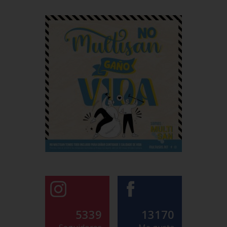
5339
13170