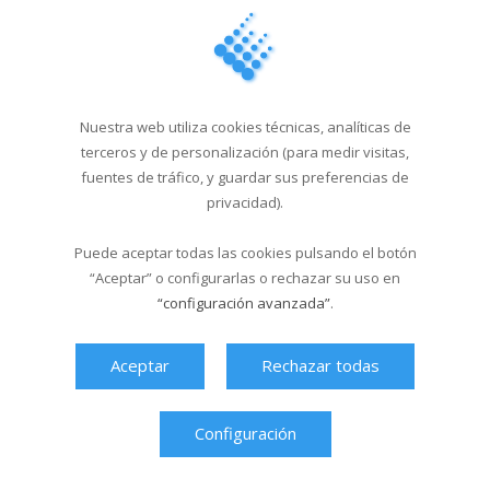
22/02/2024
Campus Sar Entroido ´24
19/01/2024
Nuestra web utiliza cookies técnicas, analíticas de
terceros y de personalización (para medir visitas,
Multixogo especial
fuentes de tráfico, y guardar sus preferencias de
Navidad con la visita...
privacidad).
19/12/2023
Puede aceptar todas las cookies pulsando el botón
“Aceptar” o configurarlas o rechazar su uso en
“configuración avanzada”
.
Última hora
Aceptar
Rechazar todas
Configuración