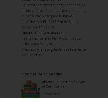
La fiesta será gratuita para abonados/as
de los centros. Para participar solo tienes
que reservar plaza para tu hijo/a
PINCHANDO EN ESTE ENLACE
. ¡Las
plazas son limitadas!
Durante toda la mañana habrá
hinchables, talleres temáticos, juegos,
actividades deportivas…
El acceso y la recogida de los niños/as se
hará en el hall.
Noticias Relacionadas
Abierta la inscripción para
el Campus Sa...
17/04/2024
Abierta la inscripción para
el Campus Sa...