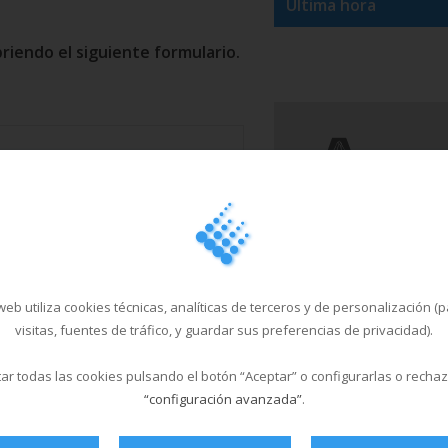
Última hora
riendo el siguiente formulario.
para la tramitación de alta en nuestro
usuario, el cual podrá ser revocado en
des de XADE
eb utiliza cookies técnicas, analíticas de terceros y de personalización (
visitas, fuentes de tráfico, y guardar sus preferencias de privacidad).
r todas las cookies pulsando el botón “Aceptar” o configurarlas o recha
“configuración avanzada”
.
riendo el siguiente formulario.