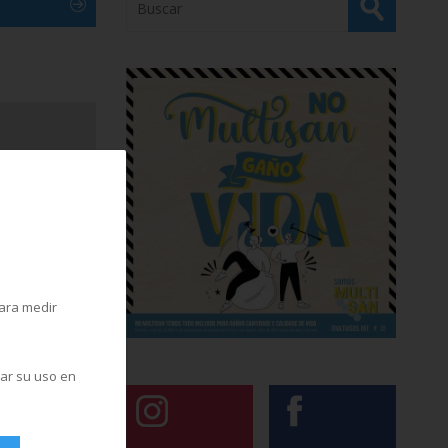
para medir
zar su uso en