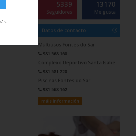
5339
13170
Seguidores
Me gusta
más
.
Datos de contacto
Multiusos Fontes do Sar
981 568 160
Complexo Deportivo Santa Isabel
981 581 220
Piscinas Fontes do Sar
981 568 162
máis información