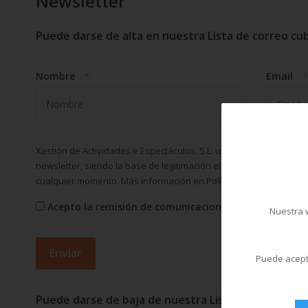
Newsletter
Puede darse de alta en nuestra Lista de correo cub
Nombre
Email
*
*
Xestión de Actividades e Espectáculos, S.L. utilizará estos datos 
newsletter, siendo la base de legitimación el consentimiento del 
cualquier momento. Más información en
Política de privacidad
Acepto la remisión de comunicaciones sobre activida
Nuestra w
Puede acepta
Puede darse de baja de nuestra Lista de correo cub