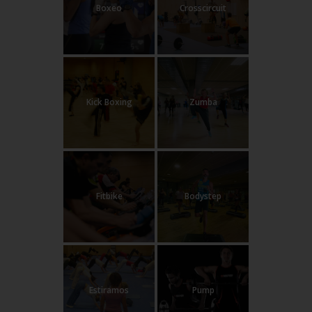
Boxeo
Crosscircuit
Kick Boxing
Zumba
Fitbike
Bodystep
Estiramos
Pump