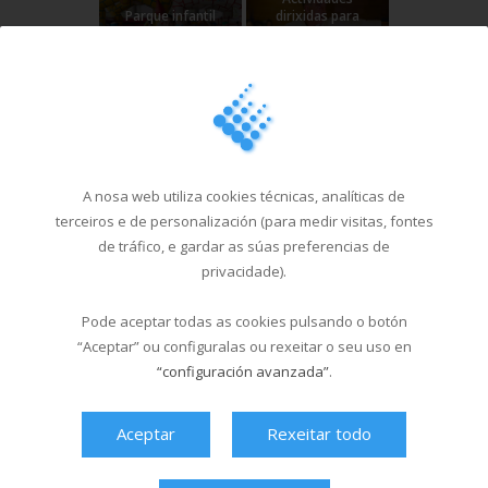
Parque infantil
dirixidas para
Multixogo
nenos (karate,
full contact)
Adquisición de
Cafetaría
toalla
A nosa web utiliza cookies técnicas, analíticas de
terceiros e de personalización (para medir visitas, fontes
de tráfico, e gardar as súas preferencias de
privacidade).
Pode aceptar todas as cookies pulsando o botón
Para ver a oferta de clases dirixidas
“Aceptar” ou configuralas ou rexeitar o seu uso en
disponible en cada instalación -
“configuración avanzada”
.
Multiusos Fontes do Sar ou C.D. Santa
Isabel- deberás consultar os
horarios
de actividades
. Polas características
Aceptar
Rexeitar todo
dos recintos pode haber actividades
que só se ofrezan nun dos dous