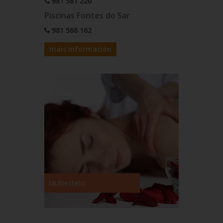
981 581 220
Piscinas Fontes do Sar
981 568 162
máis información
Multiestetic