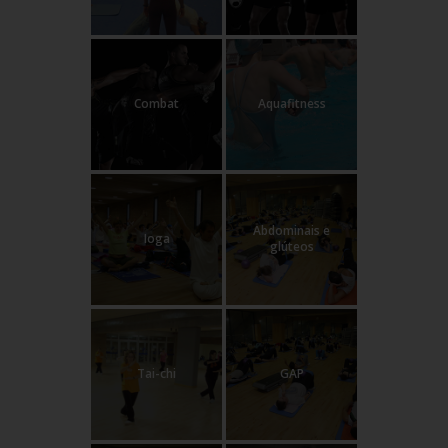
Combat
Aquafitness
Abdominais e
Ioga
glúteos
Tai-chi
GAP