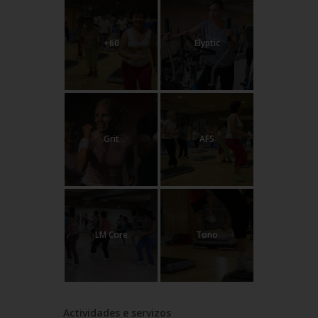
+60
Elyptic
Grit
AFS
LM Core
Tono
Actividades e servizos