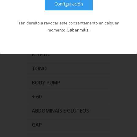
Configuración
centros.
Definición de Actividades
Ten dereito a revocar este consentemento en calquer
momento.
Saber máis
.
BODYSTEP
ELYPTIC
TONO
BODY PUMP
+ 60
ABDOMINAIS E GLÚTEOS
GAP