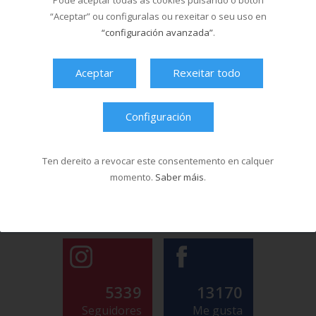
Pode aceptar todas as cookies pulsando o botón
“Aceptar” ou configuralas ou rexeitar o seu uso en
“configuración avanzada”
.
Aceptar
Rexeitar todo
Configuración
Ten dereito a revocar este consentemento en calquer
momento.
Saber máis
.
5339
13170
Seguidores
Me gusta