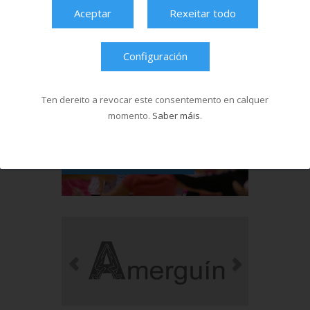
Aceptar
Rexeitar todo
Configuración
Ten dereito a revocar este consentemento en calquer
momento.
Saber máis
.
Ver máis videos