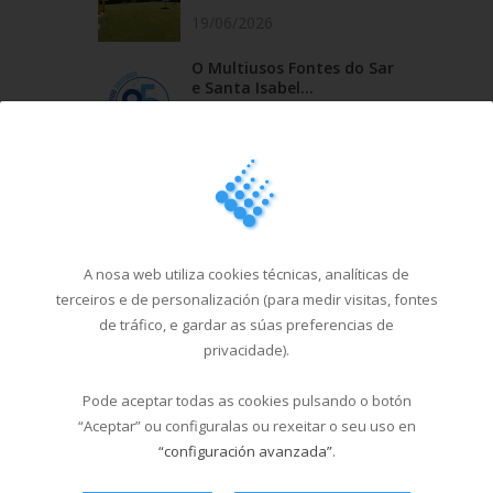
19/06/2026
O Multiusos Fontes do Sar
e Santa Isabel...
20/05/2026
Campus Sar verán 2026
29/04/2026
Cursos de natación en
A nosa web utiliza cookies técnicas, analíticas de
Santa Isabel, do 1...
terceiros e de personalización (para medir visitas, fontes
18/03/2026
de tráfico, e gardar as súas preferencias de
privacidade).
Última hora
Pode aceptar todas as cookies pulsando o botón
“Aceptar” ou configuralas ou rexeitar o seu uso en
“configuración avanzada”
.