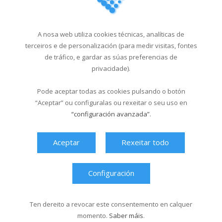
Noticias Relacionadas
A piscina de Sar abre en
A nosa web utiliza cookies técnicas, analíticas de
formato verán...
terceiros e de personalización (para medir visitas, fontes
19/06/2026
de tráfico, e gardar as súas preferencias de
privacidade).
O Multiusos Fontes do Sar
e Santa Isabel...
Pode aceptar todas as cookies pulsando o botón
20/05/2026
“Aceptar” ou configuralas ou rexeitar o seu uso en
“configuración avanzada”
.
Campus Sar verán 2026
29/04/2026
Aceptar
Rexeitar todo
Cursos de natación en
Santa Isabel, do 1...
Configuración
18/03/2026
Ten dereito a revocar este consentemento en calquer
momento.
Saber máis
.