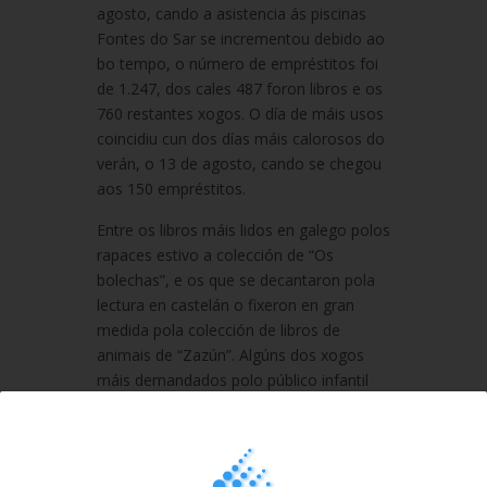
agosto, cando a asistencia ás piscinas
Fontes do Sar se incrementou debido ao
bo tempo, o número de empréstitos foi
de 1.247, dos cales 487 foron libros e os
760 restantes xogos. O día de máis usos
coincidiu cun dos días máis calorosos do
verán, o 13 de agosto, cando se chegou
aos 150 empréstitos.
Entre os libros máis lidos en galego polos
rapaces estivo a colección de “Os
bolechas”, e os que se decantaron pola
lectura en castelán o fixeron en gran
medida pola colección de libros de
animais de “Zazún”. Algúns dos xogos
máis demandados polo público infantil
foron o de pesca e os xogos de
construcción de estruturas.