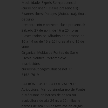
Modalidade: Exprés Semipresencial
(curso “on line” + clases presenciais)
Exames libres: Pasajes (Guipúzcua), finais
de xuño
Presentación e primeira clase presencial:
Sábado 27 de abril, de 16 a 20 horas.
Clases todos os sábados en horarios de
10 a 14 ou de 16 a 20 horas ata o 15 de
xuño.
Organiza: Multiusos Fontes do Sar e
Escola Náutica Portomeloxo.
Inscripcións:
cursosnautica@multiusos.net T/
616217619
PATRÓN COSTEIRO POLIVALENTE:
Atribucións: Mando simultáneo de Ponte
e Máquinas en barcos de pesca ou
acuicultura de ata 24 m. a 60 millas, e
barcos de ata 150 pasaxeiros en augas