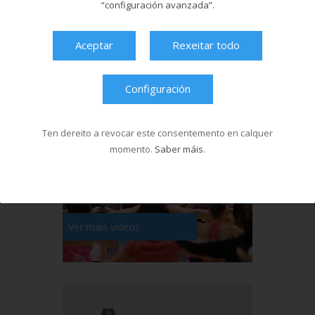
Última hora
“configuración avanzada”
.
Aceptar
Rexeitar todo
Configuración
Ten dereito a revocar este consentemento en calquer
momento.
Saber máis
.
Ver máis videos