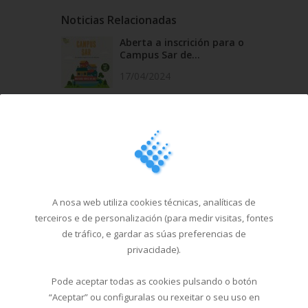
Noticias Relacionadas
Aberta a inscrición para o
Campus Sar de...
17/04/2024
Aberta a inscrición para o
Campus Sar de...
22/02/2024
Campus Sar Entroido ´24
19/01/2024
A nosa web utiliza cookies técnicas, analíticas de
terceiros e de personalización (para medir visitas, fontes
Multixogo especial Nadal
de tráfico, e gardar as súas preferencias de
coa visita de P...
privacidade).
19/12/2023
Pode aceptar todas as cookies pulsando o botón
“Aceptar” ou configuralas ou rexeitar o seu uso en