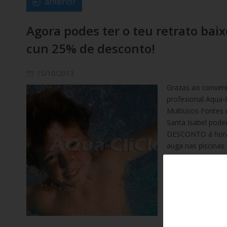
anterior
Agora podes ter o teu retrato baix
cun 25% de desconto!
15/10/2013
Grazas ao conveni
profesional Aqua-
Multiusos Fontes 
Santa Isabel pode
DESCONTO á hora 
auga nas piscinas 
Se che interesa te
para a túa sesión
739 989, ou na p