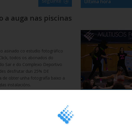
seguinte
Última hora
o a auga nas piscinas
o asinado co estudio fotográfico
Click, todos os abonados do
do Sar e do Complexo Deportivo
des desfrutar dun 25% DE
de obter unha fotografía baixo a
das instalacións.
Ver máis videos
r un retrato subacuático, pide cita
 nos teléfonos 881 965 747 ou 678
áxina web de
Aqua-Click
.