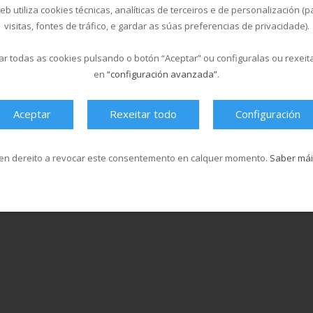
b utiliza cookies técnicas, analíticas de terceiros e de personalización (
visitas, fontes de tráfico, e gardar as súas preferencias de privacidade).
r todas as cookies pulsando o botón “Aceptar” ou configuralas ou rexeit
en
“configuración avanzada”
.
O Multiusos Fontes do Sar e
Santa Isabel...
20/05/2026
Aceptar
Rexeitar todo
Configuración
Cursos de natación en Santa
Isabel, do 1...
en dereito a revocar este consentemento en calquer momento.
Saber mái
18/03/2026