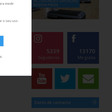
para medir
ar o seu uso
5339
13170
s
.
Seguidores
Me gusta
Datos de contacto