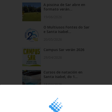
A piscina de Sar abre en
formato verán...
19/06/2026
O Multiusos Fontes do Sar
e Santa Isabel...
20/05/2026
Campus Sar verán 2026
29/04/2026
Cursos de natación en
Santa Isabel, do 1...
18/03/2026
Última hora