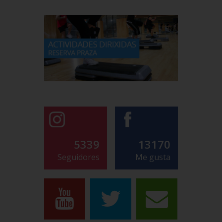
5339
13170
Seguidores
Me gusta