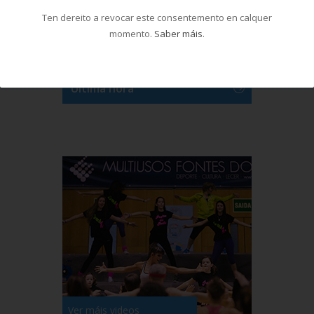
Cursos de natación en
Santa Isabel, do 1...
Ten dereito a revocar este consentemento en calquer
momento.
Saber máis
.
18/03/2026
Última hora
Ver máis videos