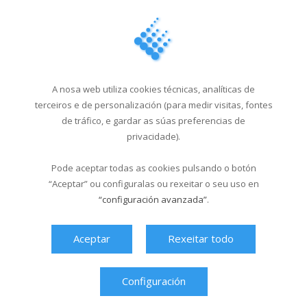
cursos sucesivos sen coste adicional ata
que aproban.
Os interesados poden matricularse no
Multiusos Fontes do Sar de Santiago.
A nosa web utiliza cookies técnicas, analíticas de
Noticias Relacionadas
terceiros e de personalización (para medir visitas, fontes
de tráfico, e gardar as súas preferencias de
A piscina de Sar abre en
privacidade).
formato verán...
19/06/2026
Pode aceptar todas as cookies pulsando o botón
“Aceptar” ou configuralas ou rexeitar o seu uso en
O Multiusos Fontes do Sar
e Santa Isabel...
“configuración avanzada”
.
20/05/2026
Aceptar
Rexeitar todo
Campus Sar verán 2026
29/04/2026
Configuración