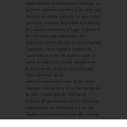
especializado en ensinanzas náuticas, os
alumnos quedan suscritos a un curso por
Internet de última xeración co que poden
optimizar o tempo dispoñible estudiando
en calquera momento e lugar. O prezo é
de 170 euros para abonados ao
Multiusos Fontes do Sar ou ao Complexo
Deportivo Santa Isabel e clientes de
Caixa Galicia, e de 190 para o resto. En
canto ás prácticas oficiais obrigatorias,
se fará tamén un prezo especial para
estes alumnos: as de
radiocomunicacións máis as de motor
custarán 200 euros e se se fan tamén as
de vela o total será de 300 euros.
O índice de aprobados nestes cursos xa
tradicionales do Multiusos e a Escola
Náutica Portomeloxo é moi alto. Amais,
os que suspenden poden volver asistir a