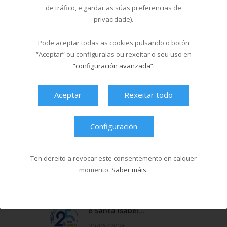
HORARIO DE LIGHT CONTACT NO
de tráfico, e gardar as súas preferencias de
MULTIUSOS FONTES DO SAR
privacidade).
– luns, de 19:30 a 21:00h.
– xoves, de 19:30 a 21:00h.
Pode aceptar todas as cookies pulsando o botón
HORARIO DE LIGHT CONTACT NO
“Aceptar” ou configuralas ou rexeitar o seu uso en
COMPLEXO DEPORTIVO SANTA ISABEL
“configuración avanzada”
.
(desde o 26 de febreiro)
– martes, de 18:00 a 19:00h.(sala 3)
Aceptar
Rexeitar todo
– venres, de 18:30 a 20:00h. (sala 1)
Configuración
Noticias Relacionadas
A piscina de Sar abre en
Ten dereito a revocar este consentemento en calquer
formato verán...
momento.
Saber máis
.
19/06/2026
O Multiusos Fontes do Sar
e Santa Isabel...
20/05/2026