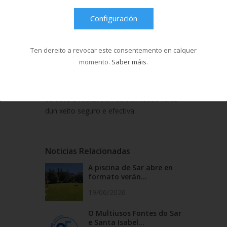
sinta asesorada durante o nado e para
que a guíen na correcta realización de
Configuración
actividades baixo a auga, o Complexo
Deportivo Santa Isabel inclúe na súa
Ten dereito a revocar este consentemento en calquer
oferta de cursos de natación clases
momento.
Saber máis
.
específicamente deseñadas para este
colectivo. A muller embarazada pode así
beneficiarse de todas as vantaxes que
conleva a realización de actividade física
dun xeito seguro e efectiva.
Noticias Relacionadas
A piscina de Sar abre en
formato verán...
19/06/2026
O Multiusos Fontes do Sar
e Santa Isabel...