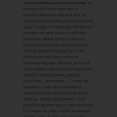
recomendados para este colectivo.
A
mariposa é o único estilo que os
expertos descartan á hora de que as
mulleres embarazadas se desplacen pola
auga. A braza, sen embargo, sempre que
se realice de xeito suave e controlad,
poderíase calificar como o estilo por
excelencia para este colectivo; permite
reforzar aqueles músculos que máis
cambios ou máis peso sofren no
embarazo (espalda, pectoral, pernas) e
todos aqueles que cobran protagonismo
durante o parto (perineo, glúteos,
abductores, abdominais…). O nado de
espalda é o máis recomendado en
aquelas mulleres que presentan dores
cervicais, dorsais ou lumbares; nesta
posición logramos que o corpo descanse
e se relaxe de todo o estrés acumulado
durante o día. O crol, pola súa parte,