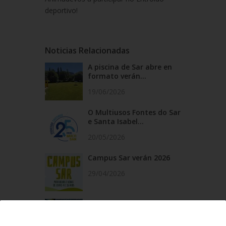
deportivo!
Noticias Relacionadas
A piscina de Sar abre en
formato verán...
19/06/2026
O Multiusos Fontes do Sar
e Santa Isabel...
20/05/2026
Campus Sar verán 2026
29/04/2026
Cursos de natación en
Santa Isabel, do 1...