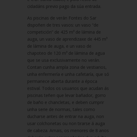
cidadáns previo pago da súa entrada.
As piscinas de verán Fontes do Sar
dispoñen de tres vasos: un vaso “de
competición” de 425 m³ de lámina de
auga, un vaso de aprendizaxe de 445 m³
de lámina de auga, e un vaso de
chapoteo de 120 m³ de lámina de agua
que se usa exclusivamente no verán.
Contan cunha ampla zona de vestiarios,
unha enfermería e unha cafetaría, que só
permanece aberta durante a época
estival. Todos os usuarios que acudan ás
piscinas teñen que levar bañador, gorro
de baño e chancletas, e deben cumprir
unha serie de normas, tales como
ducharse antes de entrar na auga, non
usar colchonetas ou non tirarse á auga
de cabeza. Amais, os menores de 8 anos