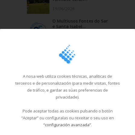
19/06/2026
O Multiusos Fontes do Sar
e Santa Isabel...
20/05/2026
Campus Sar verán 2026
29/04/2026
Cursos de natación en
A nosa web utiliza cookies técnicas, analíticas de
Santa Isabel, do 1...
terceiros e de personalización (para medir visitas, fontes
18/03/2026
de tráfico, e gardar as súas preferencias de
privacidade).
Pode aceptar todas as cookies pulsando o botón
Última hora
“Aceptar” ou configuralas ou rexeitar o seu uso en
“configuración avanzada”
.