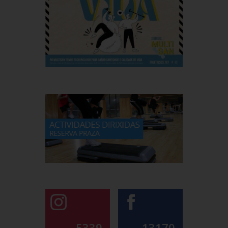
5339
13170