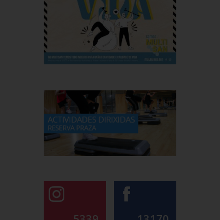
5339
13170