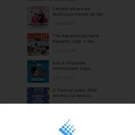
Camela estará no
Multiusos Fontes do Sar...
13/04/2026
The Rapants estreará
Rapants Club, o seu...
12/01/2026
Fito & Fitipaldis:
información impo...
24/11/2025
O Festival Jaleo! 2026
anuncia os seus p...
27/10/2025
Última hora