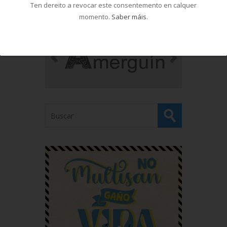
Ten dereito a revocar este consentemento en calquer
momento.
Saber máis
.