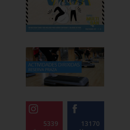
5339
13170