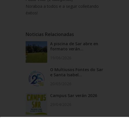
Noraboa a todos e a seguir colleitando
éxitos!
Noticias Relacionadas
A piscina de Sar abre en
formato verán...
19/06/2026
O Multiusos Fontes do Sar
e Santa Isabel...
20/05/2026
Campus Sar verán 2026
29/04/2026
Cursos de natación en
Santa Isabel, do 1...