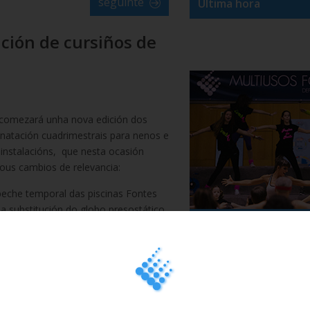
seguinte
Última hora
ción de cursiños de
comezará unha nova edición dos
 natación cuadrimestrais para nenos e
 instalacións, que nesta ocasión
ous cambios de relevancia:
eche temporal das piscinas Fontes
 a substitución do globo presostático
Ver máis videos
berta telescópica,
os cursiños
se na súa totalidade no Complexo
anta Isabel.
otocolos COVID e á xestión do aforo
e nenos serán para idades
erán ser autónomos e terán que