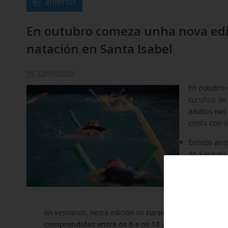
anterior
En outubro comeza unha nova edi
natación en Santa Isabel
22/09/2020
En outubro 
cursiños de
adultos nas
conta con d
Debido ao p
do Sar para
por unha cu
celebraran
Deportivo S
Debido a pr
en vestiarios, nesta edición os
cursiños de natación d
comprendidas entre os 6 e os 13 anos.
Os nenos deb