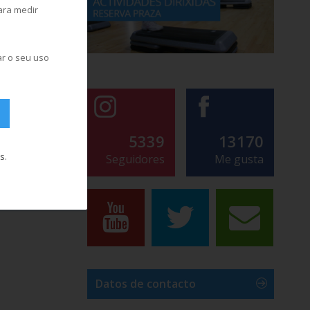
para medir
ar o seu uso
5339
13170
s
.
Seguidores
Me gusta
Datos de contacto