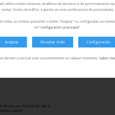
b utiliza cookies técnicas, analíticas de terceiros e de personalización (
Para controlar o cumprimento das
visitas, fontes de tráfico, e gardar as súas preferencias de privacidade).
rá esta zona en momentos de máis
r todas as cookies pulsando o botón “Aceptar” ou configuralas ou rexeit
dición poden acceder a eles tanto os
en
“configuración avanzada”
.
 Sar.
Aceptar
Rexeitar todo
Configuración
tar os trámites online. Abrirase para
os nenos. Os non abonados poderán
nenos. Hai cursiños de iniciación,
en dereito a revocar este consentemento en calquer momento.
Saber mái
erapéutica… Podes consultar a oferta
O Multiusos Fontes do Sar e
Santa Isabel...