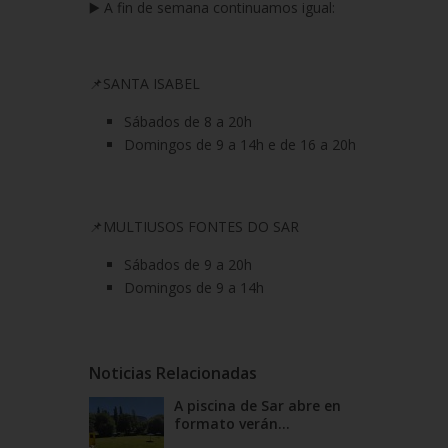
▶️
A fin de semana continuamos igual:
📌
SANTA ISABEL
Sábados
de 8 a 20h
Domingos
de 9 a 14h
e
de 16 a 20h
📌
MULTIUSOS FONTES DO SAR
Sábados
de 9 a 20h
Domingos
de 9 a 14h
Noticias Relacionadas
A piscina de Sar abre en
formato verán...