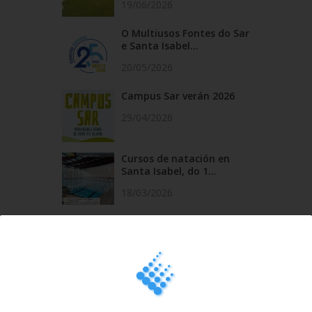
19/06/2026
O Multiusos Fontes do Sar
e Santa Isabel...
20/05/2026
Campus Sar verán 2026
29/04/2026
Cursos de natación en
Santa Isabel, do 1...
18/03/2026
Última hora